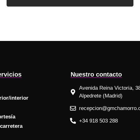
rvicios
Nuestro contacto
Avenida Reina Victoria, 3
Alpedrete (Madrid)
ior/interior
recepcion@gmchamorro.
ortesía
+34 918 503 288
carretera