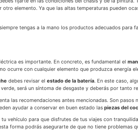
ebes fijarte en las condiciones del chasis y de la pintura.
er otro elemento. Ya que las altas temperaturas pueden oca
siempre tengas a la mano los productos adecuados para faci
eléctrica es importante. En concreto, es fundamental el
mant
o ocurre con cualquier elemento que produzca energía elé
che
debes revisar el
estado de la batería
. En este caso, al
 verde, será un síntoma de desgaste y deberás por tanto re
enta las recomendaciones antes mencionadas. Son pasos nec
eden ayudar a conservar en buen estado las
piezas del co
o
tu vehículo para que disfrutes de tus viajes con tranquil
 esta forma podrás asegurarte de que no tiene problemas 