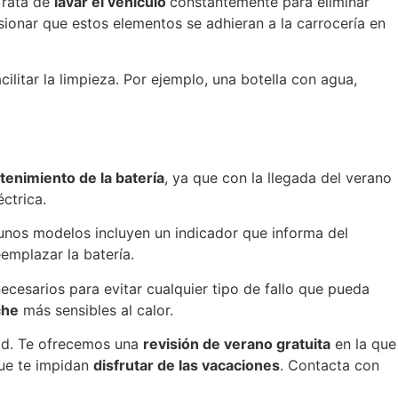
 Trata de
lavar el vehículo
constantemente para eliminar
sionar que estos elementos se adhieran a la carrocería en
litar la limpieza. Por ejemplo, una botella con agua,
enimiento de la batería
, ya que con la llegada del verano
ctrica.
gunos modelos incluyen un indicador que informa del
emplazar la batería.
esarios para evitar cualquier tipo de fallo que pueda
che
más sensibles al calor.
idad. Te ofrecemos una
revisión de verano gratuita
en la que
que te impidan
disfrutar de las vacaciones
. Contacta con