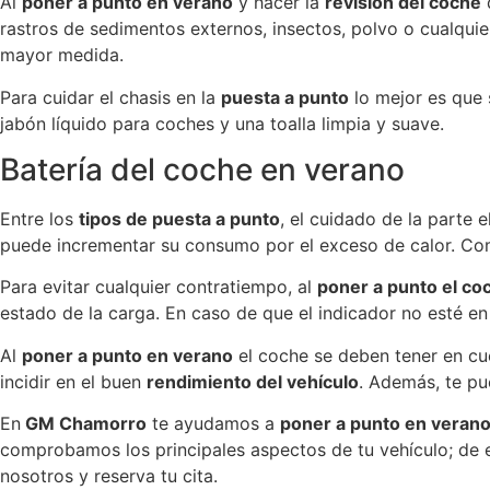
Al
poner a punto en verano
y hacer la
revisión del coche
d
rastros de sedimentos externos, insectos, polvo o cualqui
mayor medida.
Para cuidar el chasis en la
puesta a punto
lo mejor es que 
jabón líquido para coches y una toalla limpia y suave.
Batería del coche en verano
Entre los
tipos de puesta a punto
, el cuidado de la parte 
puede incrementar su consumo por el exceso de calor. Com
Para evitar cualquier contratiempo, al
poner a punto el co
estado de la carga. En caso de que el indicador no esté en
Al
poner a punto en verano
el coche se deben tener en cu
incidir en el buen
rendimiento del vehículo
. Además, te pu
En
GM Chamorro
te ayudamos a
poner a punto en veran
comprobamos los principales aspectos de tu vehículo; de
nosotros y
reserva tu cita
.