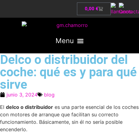
0,00
€
Delco o distribuidor del
coche: qué es y para qué
sirve
junio 3, 2024
blog
El
delco o distribuidor
es una parte esencial de los coches
con motores de arranque que facilitan su correcto
funcionamiento. Básicamente, sin él no sería posible
encenderlo.