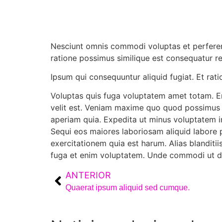
Nesciunt omnis commodi voluptas et perferen
ratione possimus similique est consequatur r
Ipsum qui consequuntur aliquid fugiat. Et rat
Voluptas quis fuga voluptatem amet totam. Er
velit est. Veniam maxime quo quod possimus s
aperiam quia. Expedita ut minus voluptatem i
Sequi eos maiores laboriosam aliquid labore p
exercitationem quia est harum. Alias blandit
fuga et enim voluptatem. Unde commodi ut 
ANTERIOR
Quaerat ipsum aliquid sed cumque.