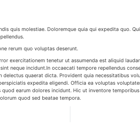
dis quis molestiae. Doloremque quia qui expedita quo. Qu
epellendus.
ione rerum quo voluptas deserunt.
ror exercitationem tenetur ut assumenda est aliquid lauda
int neque incidunt.In occaecati tempore repellendus conse
n delectus quaerat dicta. Provident quia necessitatibus vol
erspiciatis expedita eligendi. Officia ea voluptas voluptat
iis quod earum dolores incidunt. Hic ut inventore temporib
dolorum quod sed beatae tempora.