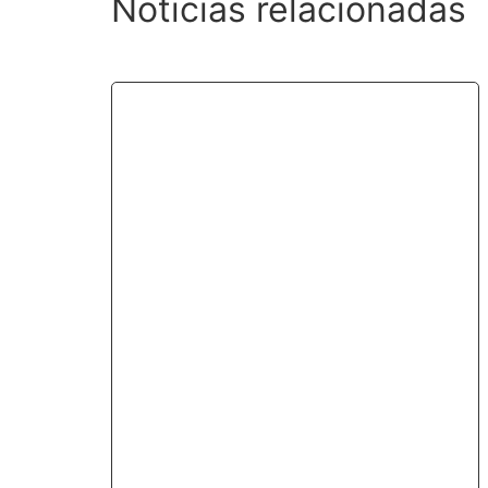
Noticias relacionadas
¿Tienes un impacto en la luna
de tu coche? Este verano,
cámbiala y llévate 30€ en
carburante o recarga eléctrica
julio 10, 2025
En verano, los imprevistos no son bienvenidos.
Por eso, en GM Chamorro, Taller Autorizado