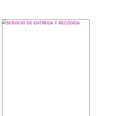
Se acerca el día de la Madre
abril 25, 2025
REGALA LUJO EL DÍA DE LA MADRE El Día de la
Madre es la ocasión perfecta para rendir
homenaje a quienes nos
Leer más »