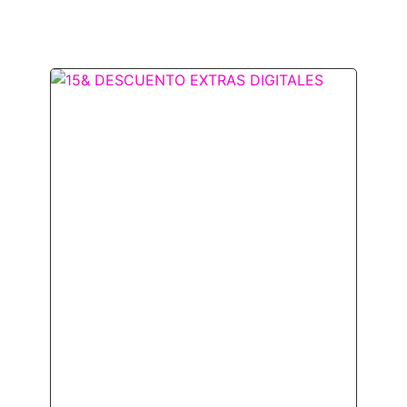
15% Descuento en Extras
Digitales Seleccionados
junio 6, 2025
¡ Nueva Promoción de Extras Digitales
Mercedes Benz ! Del 5 al 30 de junio, disfruta
de un 15% de descuento en