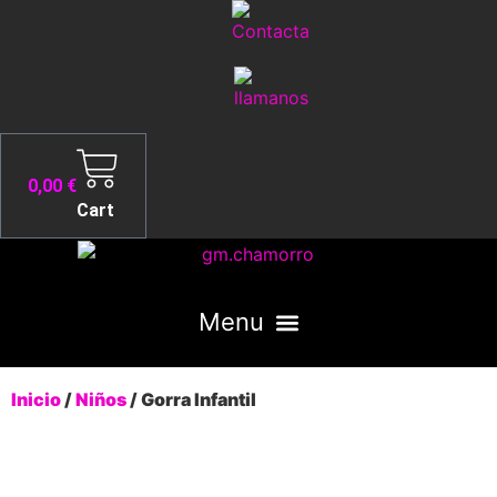
Ir
al
contenido
0,00
€
Cart
Inicio
/
Niños
/ Gorra Infantil