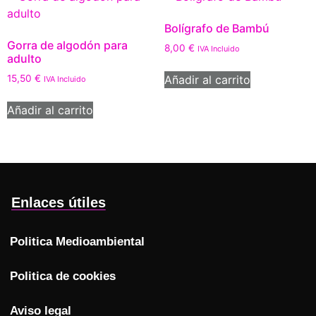
Bolígrafo de Bambú
Gorra de algodón para
8,00
€
IVA Incluido
adulto
Añadir al carrito
15,50
€
IVA Incluido
Añadir al carrito
Enlaces útiles
Politica Medioambiental
Politica de cookies
Aviso legal