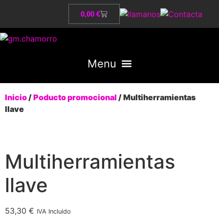
0,00
€
Inicio
/
Poducto promocional
/ Multiherramientas
llave
Multiherramientas
llave
53,30
€
IVA Incluido