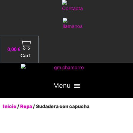
Ir
al
contenido
0,00
€
Cart
Inicio
/
Ropa
/ Sudadera con capucha