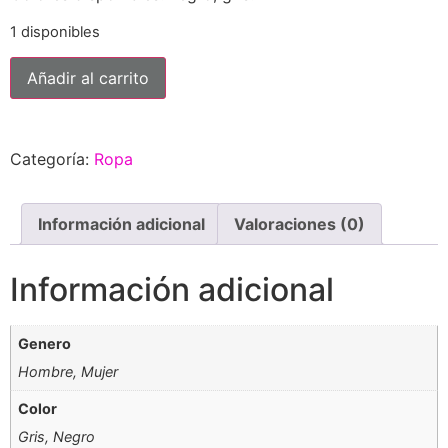
1 disponibles
Sudadera
Añadir al carrito
con
capucha
cantidad
Categoría:
Ropa
Información adicional
Valoraciones (0)
Información adicional
Genero
Hombre, Mujer
Color
Gris, Negro