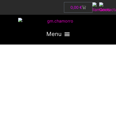
0,00
€
Mercedes-Benz SLR,
un súper deportivo para
disfrutar
junio 4, 2024
blog