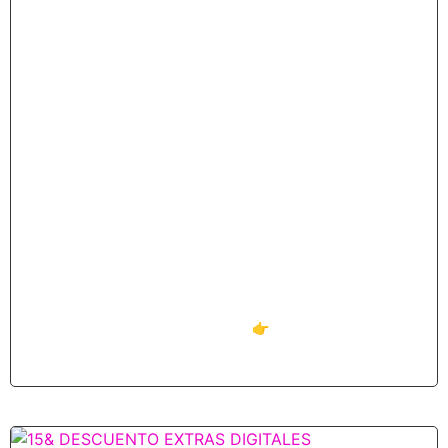
¿Tienes un impacto en la luna de tu
coche? Este verano, cámbiala y llévate
30€ en carburante o recarga eléctrica
julio 10, 2025
En verano, los imprevistos no son bienvenidos. Por eso, en
GM Chamorro, Taller Autorizado Mercedes-Benz, te
ofrecemos una campaña exclusiva:👉 Cambia la
Leer más »