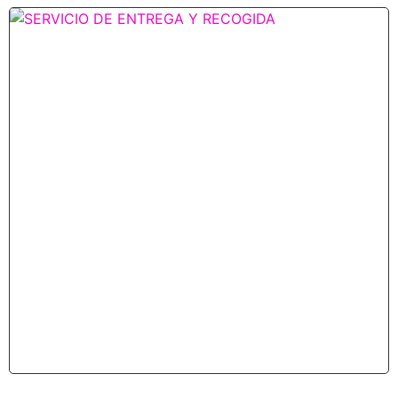
Se acerca el día de la Madre
abril 25, 2025
REGALA LUJO EL DÍA DE LA MADRE El Día de la Madre es la
ocasión perfecta para rendir homenaje a quienes nos
Leer más »