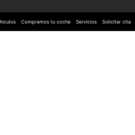
hiculos
Compramos tu coche
Servicios
Solicitar cita
istema OBD de un
ve