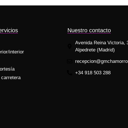
rvicios
Nuestro contacto
Avenida Reina Victoria, 
Alpedrete (Madrid)
ior/interior
recepcion@gmchamorro
ortesía
+34 918 503 288
 carretera