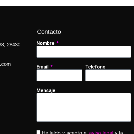
Contacto
Nombre
38, 28430
.com
Email
Telefono
Mensaje
He leído y acepto el
aviso legal
y la