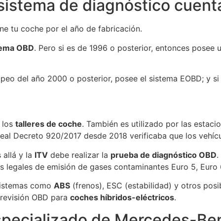
istema de diagnóstico cuent
ne tu coche por el año de fabricación.
tema OBD
. Pero si es de 1996 o posterior, entonces posee 
opeo del año 2000 o posterior, posee el sistema EOBD; y si
a los
talleres de coche
. También es utilizado por las estaci
eal Decreto 920/2017
desde 2018 verificaba que los vehíc
 allá y la
ITV
debe realizar la
prueba de diagnóstico OBD
.
es legales de emisión de gases contaminantes Euro 5, Euro 
sistemas como
ABS
(frenos), ESC (estabilidad) y otros posi
 revisión OBD para
coches híbridos-eléctricos
.
specializado de Mercedes-Be